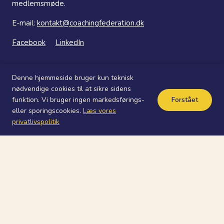
medlemsmøde.
E-mail:
kontakt@coachingfederation.dk
Facebook
LinkedIn
Denne hjemmeside bruger kun teknisk
nødvendige cookies til at sikre sidens
funktion. Vi bruger ingen markedsførings-
Forstået
© 2026 ICF Chapter Danmark
eller sporingscookies.
Læs vores
privatlivspolitik
Skift
Denmark Chapter of ICF
undermenu
Om ICF
Om coaching
Denmark Chapter of ICF – Organisation
Vedtægter