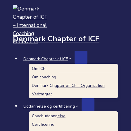
Fortsæt
til
indhold
Denmark Chapter of ICF
Denmark Chapter of ICF
Om ICF
Om coaching
Denmark Chapter of ICF – Organisation
Vedtægter
Uddannelse og certificering
Coachuddannelse
Certificering