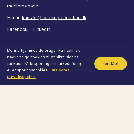
medlemsmøde.
E-mail:
kontakt@coachingfederation.dk
Facebook
LinkedIn
Denne hjemmeside bruger kun teknisk
nødvendige cookies til at sikre sidens
funktion. Vi bruger ingen markedsførings-
Forstået
© 2026 ICF Chapter Danmark
eller sporingscookies.
Læs vores
privatlivspolitik
Skift
Denmark Chapter of ICF
undermenu
Om ICF
Om coaching
Denmark Chapter of ICF – Organisation