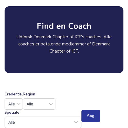
Find en Coach
Udforsk Denmark Chapter of ICF’s coaches. Alle
coaches er betalende medlemmer af Denmark
Chapter of ICF.
Credential
Region
Speciale
Søg