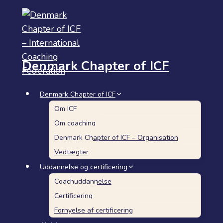
Fortsæt
til
indhold
Denmark Chapter of ICF
Denmark Chapter of ICF
Om ICF
Om coaching
Denmark Chapter of ICF – Organisation
Vedtægter
Uddannelse og certificering
Coachuddannelse
Certificering
Fornyelse af certificering